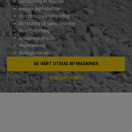
Sluttäckning av deponier
Anlägga deponibottnar
Krossning/materialförädling
Mottagning på tippar/deponier
Massförflyttning
Anläggningsarbeten
Skutknackning
Rivningsarbeten
SE VÅRT UTBUD AV MASKINER
KONTAKTA OSS