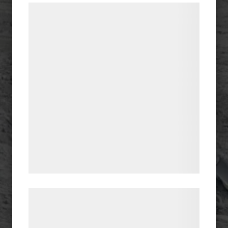
Vi og vores samarbejdspartnere bruger
teknologier, herunder cookies, til at
indsamle oplysninger om dig til forskellige
formål, herunder: Tilpasning af annoncering,
bedre brugeroplevelse, funktionalitet,
statistik og marketing. Disse oplysninger
kan blive delt med annoncerings- og
analysepartnere, som kan kombinere dem
med data, du tidligere har givet dem eller
de har indsamlet gennem din brug af deres
tjenester. Ved at klikke på 'OK' giver du
samtykke til disse formål.
Læs mere om vores brug af cookies og
behandling af persondata på vores
hjemmeside.