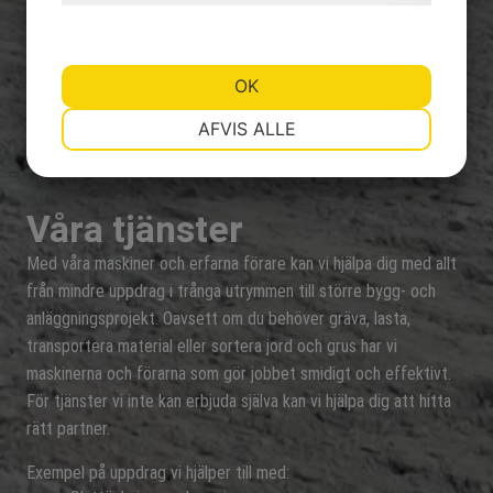
OK
NØDVENDIGE
PRÆFERENCER
AFVIS ALLE
MARKETING
STATISTIK
Våra tjänster
Med våra maskiner och erfarna förare kan vi hjälpa dig med allt
från mindre uppdrag i trånga utrymmen till större bygg- och
anläggningsprojekt. Oavsett om du behöver gräva, lasta,
transportera material eller sortera jord och grus har vi
maskinerna och förarna som gör jobbet smidigt och effektivt.
För tjänster vi inte kan erbjuda själva kan vi hjälpa dig att hitta
rätt partner.
Exempel på uppdrag vi hjälper till med: