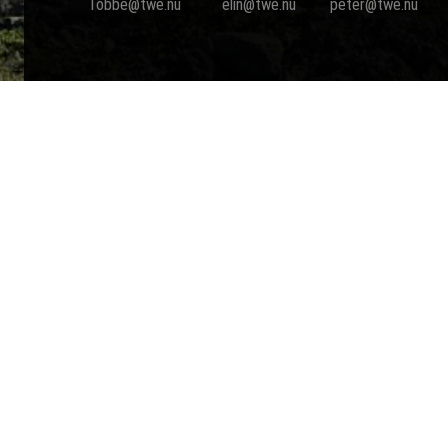
Tobbe@twe.nu
elin@twe.nu
peter@twe.nu
T. Wennbergs
Entreprenad AB
Drottning Kristinas Esplanad 53,
170 67 Solna
073-9978201
tobbe@twe.nu