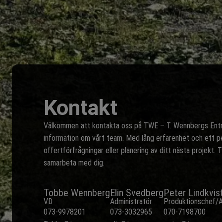
Kontakt
Välkommen att kontakta oss på TWE – T. Wennbergs Entre
information om vårt team. Med lång erfarenhet och ett pe
offertförfrågningar eller planering av ditt nästa projekt. 
samarbeta med dig.
Tobbe Wennberg
Elin Svedberg
Peter Lindkvis
VD
Administratör
Produktionschef/A
073-9978201
073-3032965
070-7198700