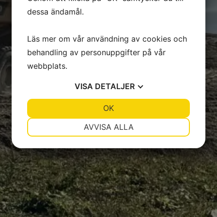
dessa ändamål.
Läs mer om vår användning av cookies och
behandling av personuppgifter på vår
webbplats.
VISA
DETALJER
JA
NEJ
OK
JA
NEJ
NÖDVÄNDIG
INSTÄLLNINGAR
AVVISA ALLA
JA
NEJ
JA
NEJ
MARKNADSFÖRING
STATISTIK